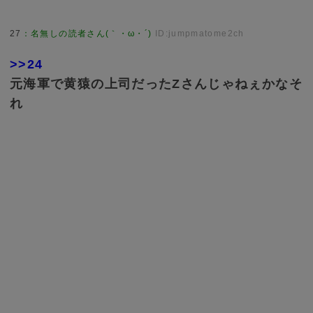
27
：
名無しの読者さん(｀・ω・´)
ID:jumpmatome2ch
>>24
元海軍で黄猿の上司だったZさんじゃねぇかなそ
れ