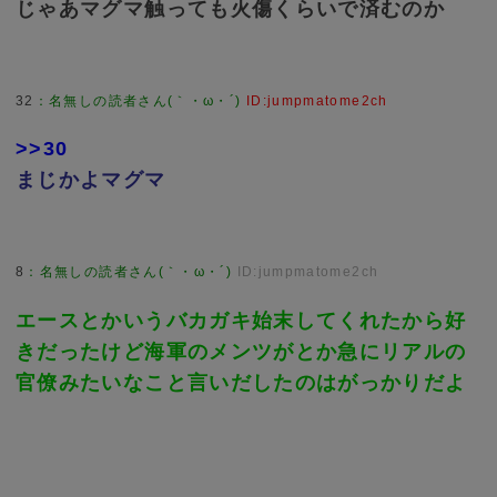
じゃあマグマ触っても火傷くらいで済むのか
32
：
名無しの読者さん(｀・ω・´)
ID:jumpmatome2ch
>>30
まじかよマグマ
8
：
名無しの読者さん(｀・ω・´)
ID:jumpmatome2ch
エースとかいうバカガキ始末してくれたから好
きだったけど海軍のメンツがとか急にリアルの
官僚みたいなこと言いだしたのはがっかりだよ