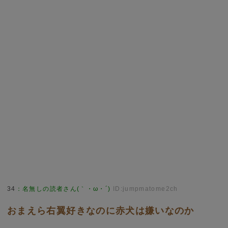
34
：
名無しの読者さん(｀・ω・´)
ID:jumpmatome2ch
おまえら右翼好きなのに赤犬は嫌いなのか