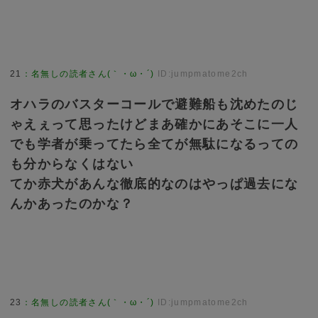
21
：
名無しの読者さん(｀・ω・´)
ID:jumpmatome2ch
オハラのバスターコールで避難船も沈めたのじ
ゃえぇって思ったけどまあ確かにあそこに一人
でも学者が乗ってたら全てが無駄になるっての
も分からなくはない
てか赤犬があんな徹底的なのはやっぱ過去にな
んかあったのかな？
23
：
名無しの読者さん(｀・ω・´)
ID:jumpmatome2ch