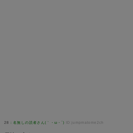
28
：
名無しの読者さん(｀・ω・´)
ID:jumpmatome2ch