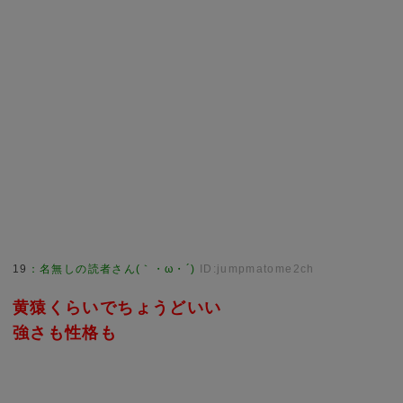
19
：
名無しの読者さん(｀・ω・´)
ID:jumpmatome2ch
黄猿くらいでちょうどいい
強さも性格も