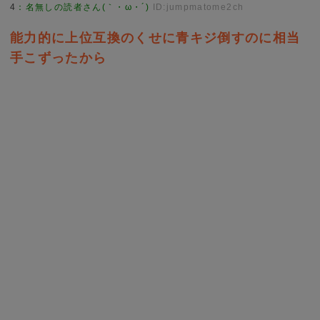
4
：
名無しの読者さん(｀・ω・´)
ID:jumpmatome2ch
能力的に上位互換のくせに青キジ倒すのに相当
手こずったから