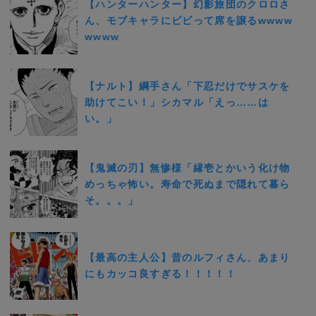
【ハンターハンター】幻影旅団のクロロさ
ん、モブキャラにビビって席を譲るwwww
wwww
【ナルト】綱手さん「下忍だけでサスケを
助けてこい！」シカマル「えっ……は
い。」
【鬼滅の刃】無惨様「縁壱とかいう化け物
めっちゃ怖い。寿命で死ぬまで隠れて暮ら
そ。。。」
【最高の主人公】昔のルフィさん、あまり
にもカッコ良すぎる！！！！！