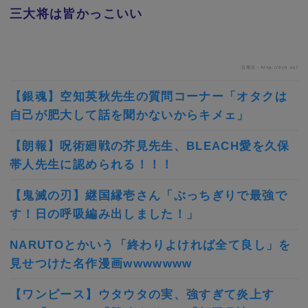
三大将は皆かっこいい
引用元：http://2ch.sc/
【銀魂】空知英秋先生の質問コーナー「オタクは
自己が肥大して話を聞かないからキメェ」
【朗報】呪術廻戦の芥見先生、BLEACH愛を久保
帯人先生に認められる！！！
【鬼滅の刃】継国縁壱さん「ぶっちぎりで最強で
す！日の呼吸編み出しました！」
NARUTOとかいう「終わりよければ全て良し」を
見せつけた名作漫画wwwwwww
【ワンピース】ウタウタの実、強すぎて炎上す