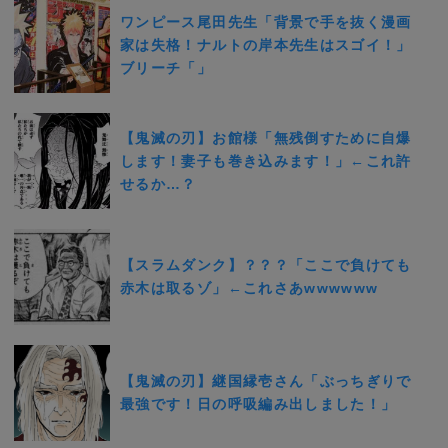
ワンピース尾田先生「背景で手を抜く漫画
家は失格！ナルトの岸本先生はスゴイ！」
ブリーチ「」
【鬼滅の刃】お館様「無残倒すために自爆
します！妻子も巻き込みます！」←これ許
せるか…？
【スラムダンク】？？？「ここで負けても
赤木は取るゾ」←これさあwwwwww
【鬼滅の刃】継国縁壱さん「ぶっちぎりで
最強です！日の呼吸編み出しました！」