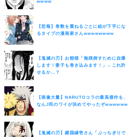
wwww
【悲報】巻数を重ねるごとに絵が下手にな
るタイプの漫画家さんwwwwwwww
【鬼滅の刃】お館様「無残倒すために自爆
します！妻子も巻き込みます！」←これ許
せるか…？
【画像大量】NARUTOコラの最高傑作を、
なんJ民のワイが決めてやったぞwwwwww
【鬼滅の刃】継国縁壱さん「ぶっちぎりで