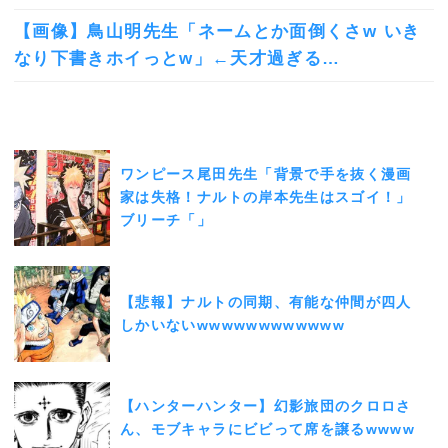
【画像】鳥山明先生「ネームとか面倒くさw いき
なり下書きホイっとw」←天才過ぎる…
ワンピース尾田先生「背景で手を抜く漫画
家は失格！ナルトの岸本先生はスゴイ！」
ブリーチ「」
【悲報】ナルトの同期、有能な仲間が四人
しかいないwwwwwwwwwwww
【ハンターハンター】幻影旅団のクロロさ
ん、モブキャラにビビって席を譲るwwww