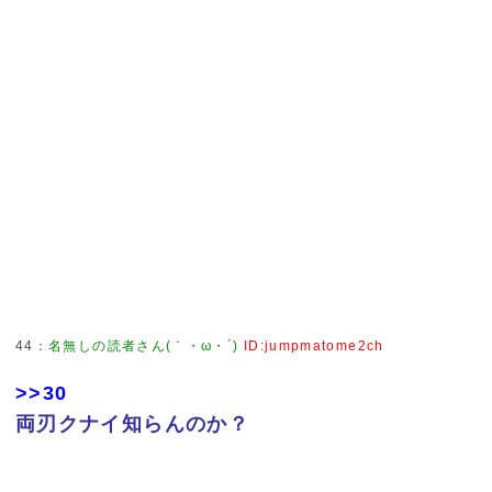
44
：
名無しの読者さん(｀・ω・´)
ID:jumpmatome2ch
>>30
両刃クナイ知らんのか？