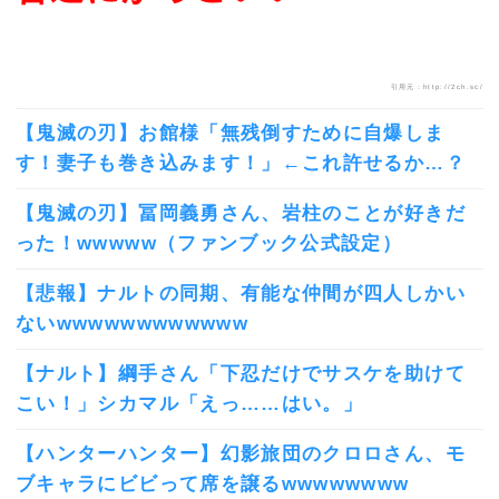
引用元：http://2ch.sc/
【鬼滅の刃】お館様「無残倒すために自爆しま
す！妻子も巻き込みます！」←これ許せるか…？
【鬼滅の刃】冨岡義勇さん、岩柱のことが好きだ
った！wwwww（ファンブック公式設定）
【悲報】ナルトの同期、有能な仲間が四人しかい
ないwwwwwwwwwwww
【ナルト】綱手さん「下忍だけでサスケを助けて
こい！」シカマル「えっ……はい。」
【ハンターハンター】幻影旅団のクロロさん、モ
ブキャラにビビって席を譲るwwwwwwww