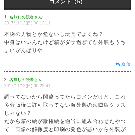
コメント（5）
1
名無しの読者さん
:
2017/11/12(日) 00:12:11
本物の刃物とか危ないし玩具でよくね？
中身はいいんだけど箱がダサ過ぎてな外装もうち
ょいがんばりや
返信
2
名無しの読者さん
:
2017/11/12(日) 00:22:41
調べてないから間違ってたらゴメンだけど、これ
多分版権に許可取ってない海外製の海賊版グッズ
じゃない？
だから箱の絵が版権絵を適当に組み合わせたやつ
で、画像の解像度と印刷の発色が悪いから外装が