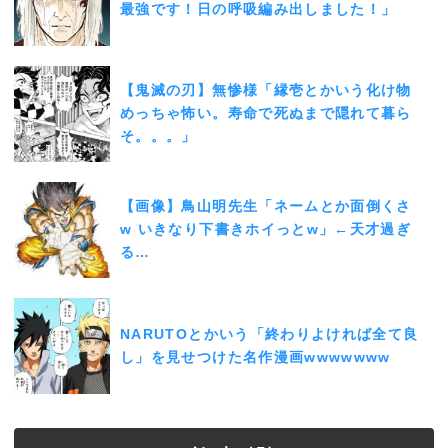
最強です！日の呼吸編み出しました！」
【鬼滅の刃】無惨様「縁壱とかいう化け物
めっちゃ怖い。寿命で死ぬまで隠れて暮ら
そ。。。」
【画像】鳥山明先生「ネームとか面倒くさ
w いきなり下書きホイっとw」←天才過ぎ
る…
NARUTOとかいう「終わりよければ全て良
し」を見せつけた名作漫画wwwwwww