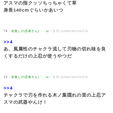
アスマの指クッソちっちゃくて草
身長140cmぐらいかあいつ
74
：
名無しの読者さん(｀・ω・´)
ID:jumpmatome2ch
>>4
あ、風属性のチャクラ流して刃物の切れ味を良
くするだけの上忍が使うやつだ
13
：
名無しの読者さん(｀・ω・´)
ID:jumpmatome2ch
>>4
チャクラで刃を作れる木ノ葉隠れの里の上忍ア
スマの武器やんけ！