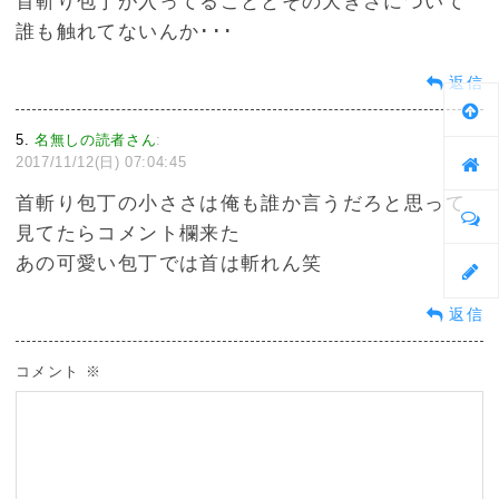
首斬り包丁が入ってることとその大きさについて
誰も触れてないんか･･･
返信
5
名無しの読者さん
:
2017/11/12(日) 07:04:45
首斬り包丁の小ささは俺も誰か言うだろと思って
見てたらコメント欄来た
あの可愛い包丁では首は斬れん笑
返信
コメント
※