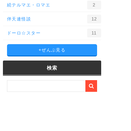
続テルマエ・ロマエ
2
伴天連怪談
12
ドーロ☆スター
11
+ぜんぶ見る
検索