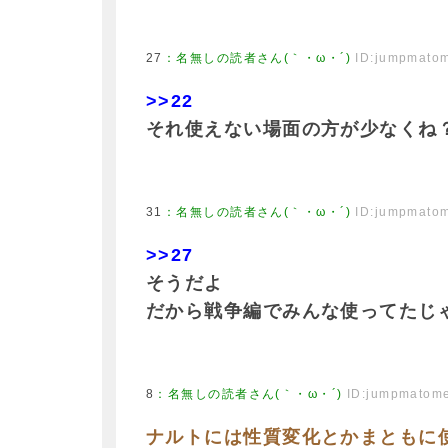
27
：
名無しの読者さん(｀・ω・´)
ID:jumpmato
>>22
それ使えない場面の方が少なくね
31
：
名無しの読者さん(｀・ω・´)
ID:jumpmato
>>27
そうだよ
だから戦争編でみんな使ってたじ
8
：
名無しの読者さん(｀・ω・´)
ID:jumpmatom
ナルトには性質変化とかまともに