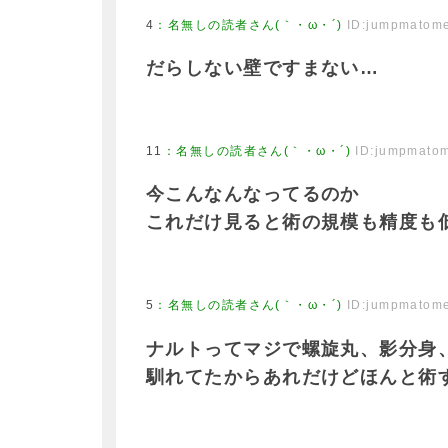
4
：
名無しの読者さん(｀・ω・´)
ID:jumpmatom
だらしない壁ですまない…
11
：
名無しの読者さん(｀・ω・´)
ID:jumpmato
今こんなんなってるのか
これだけ見ると術の規模も精度も
5
：
名無しの読者さん(｀・ω・´)
ID:jumpmatom
ナルトってマジで螺旋丸、影分身
馴れてたからあれだけどほんと術