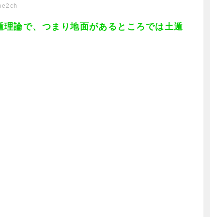
me2ch
遁理論で、つまり地面があるところでは土遁