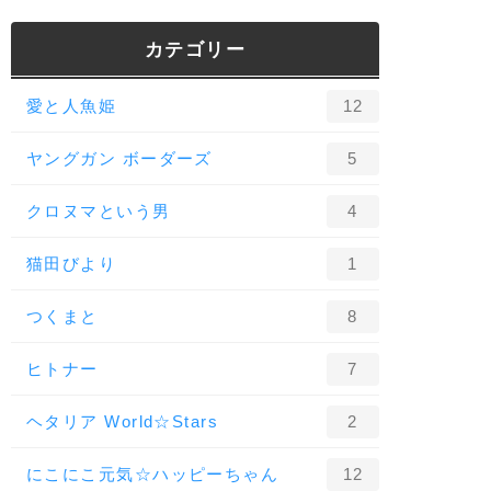
カテゴリー
愛と人魚姫
12
ヤングガン ボーダーズ
5
クロヌマという男
4
猫田びより
1
つくまと
8
ヒトナー
7
ヘタリア World☆Stars
2
にこにこ元気☆ハッピーちゃん
12