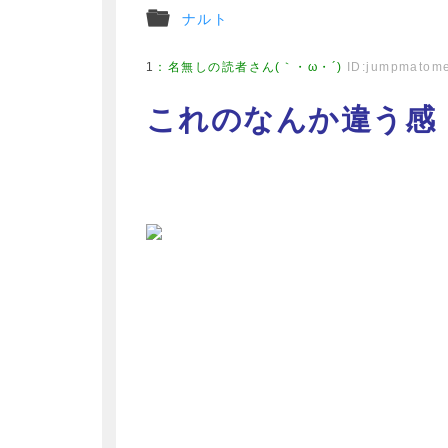
ナルト
1
：
名無しの読者さん(｀・ω・´)
ID:jumpmatom
これのなんか違う感