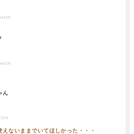
me2ch
？
me2ch
ゃん
e2ch
使えないままでいてほしかった・・・