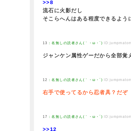
>>8
流石に火影だし
そこらへんはある程度できるよう
13
：
名無しの読者さん(｀・ω・´)
ID:jumpmato
ジャンケン属性ゲーだから全部覚
12
：
名無しの読者さん(｀・ω・´)
ID:jumpmato
右手で使ってるから忍者具？だぞ
17
：
名無しの読者さん(｀・ω・´)
ID:jumpmato
>>12