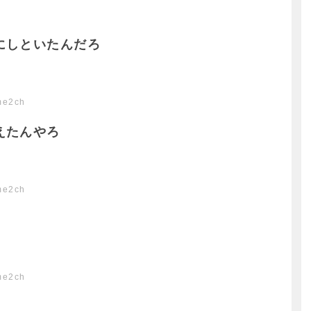
にしといたんだろ
me2ch
えたんやろ
me2ch
me2ch