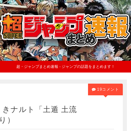
超・ジャンプまとめ速報 - ジャンプの話題をまとめます！
19コメント
まきナルト「土遁 土流
り）