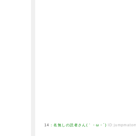
14
：
名無しの読者さん(｀・ω・´)
ID:jumpmato