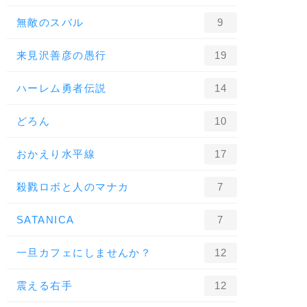
無敵のスバル
9
来見沢善彦の愚行
19
ハーレム勇者伝説
14
どろん
10
おかえり水平線
17
殺戮ロボと人のマナカ
7
SATANICA
7
一旦カフェにしませんか？
12
震える右手
12