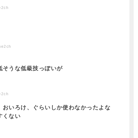
e2ch
me2ch
低そうな低級技っぽいが
e2ch
、おいろけ、ぐらいしか使わなかったよな
すくない