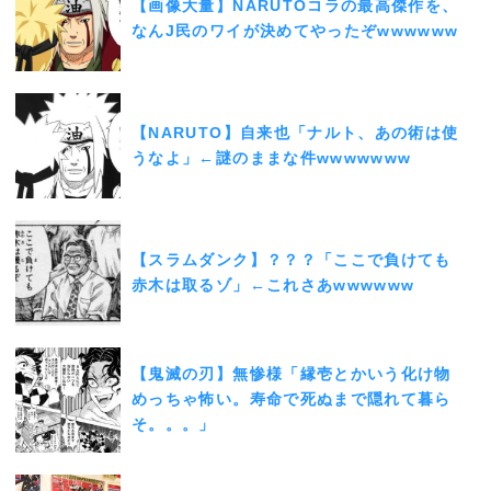
【画像大量】NARUTOコラの最高傑作を、
なんJ民のワイが決めてやったぞwwwwww
【NARUTO】自来也「ナルト、あの術は使
うなよ」←謎のままな件wwwwwww
【スラムダンク】？？？「ここで負けても
赤木は取るゾ」←これさあwwwwww
【鬼滅の刃】無惨様「縁壱とかいう化け物
めっちゃ怖い。寿命で死ぬまで隠れて暮ら
そ。。。」