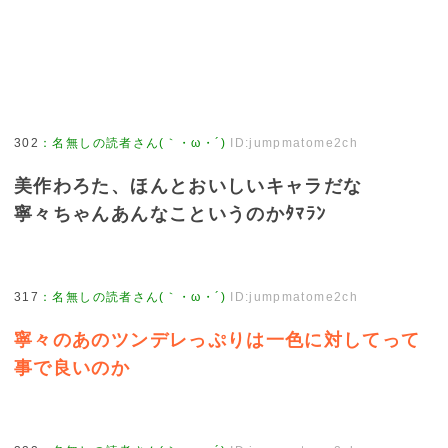
302
：
名無しの読者さん(｀・ω・´)
ID:jumpmatome2ch
美作わろた、ほんとおいしいキャラだな
寧々ちゃんあんなこというのかﾀﾏﾗﾝ
317
：
名無しの読者さん(｀・ω・´)
ID:jumpmatome2ch
寧々のあのツンデレっぷりは一色に対してって
事で良いのか