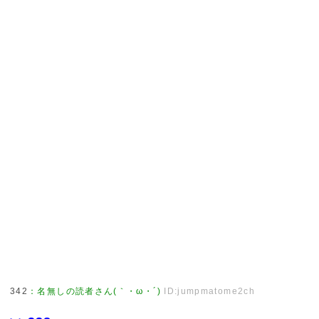
342
：
名無しの読者さん(｀・ω・´)
ID:jumpmatome2ch