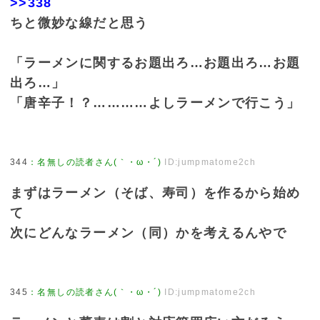
>>338
ちと微妙な線だと思う
「ラーメンに関するお題出ろ…お題出ろ…お題
出ろ…」
「唐辛子！？…………よしラーメンで行こう」
344
：
名無しの読者さん(｀・ω・´)
ID:jumpmatome2ch
まずはラーメン（そば、寿司）を作るから始め
て
次にどんなラーメン（同）かを考えるんやで
345
：
名無しの読者さん(｀・ω・´)
ID:jumpmatome2ch