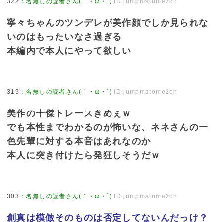
322
：
名無しの読者さん(｀・ω・´)
ID:jumpmatome2ch
寧々ちゃんのツンデレが美作顔でしか見られな
いのはもったいなさ過ぎる
本編内で本人にやって欲しい
319
：
名無しの読者さん(｀・ω・´)
ID:jumpmatome2ch
美作の十傑トレースきめぇｗ
でも本性までわかるのが怖いな、ネネさんの一
色先輩に対する本音はあれなのか
本人に突き付けたら発狂しそうだｗ
303
：
名無しの読者さん(｀・ω・´)
ID:jumpmatome2ch
創真は模倣そのものは否定してないんだっけ？