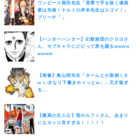
ワンピース尾田先生「背景で手を抜く漫画
家は失格！ナルトの岸本先生はスゴイ！」
ブリーチ「」
【ハンターハンター】幻影旅団のクロロさ
ん、モブキャラにビビって席を譲るwwww
wwww
【画像】鳥山明先生「ネームとか面倒くさ
w いきなり下書きホイっとw」←天才過ぎ
る…
【最高の主人公】昔のルフィさん、あまり
にもカッコ良すぎる！！！！！