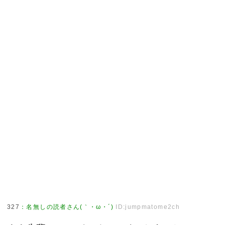
327
：
名無しの読者さん(｀・ω・´)
ID:jumpmatome2ch