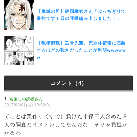
【鬼滅の刃】継国縁壱さん「ぶっちぎりで
最強です！日の呼吸編み出しました！」
【呪術廻戦】乙骨先輩、完全体宿儺に匹敵
するほどの強さだったことが判明wwwww
w
コメント（4）
1
名無しの読者さん
:
2017/08/01(火) 13:00:01
てことは美作ってすでに負けた十傑三人含めた８
人の調査とイメトレしてたんだな そりゃ負担か
かるわ