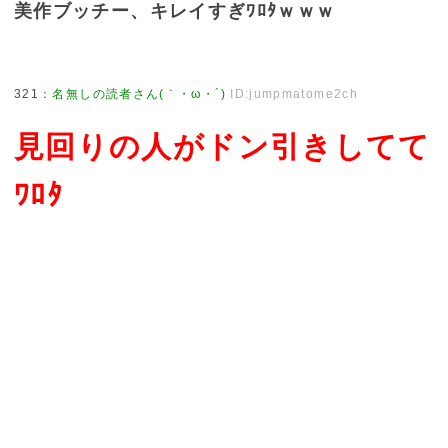
美作ブッチー、キレイすぎﾜﾛﾀｗｗｗ
321
：
名無しの読者さん(｀・ω・´)
ID:jumpmatome2ch
見回りの人がドン引きしてて
ﾜﾛﾀ