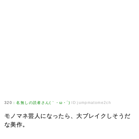
320
：
名無しの読者さん(｀・ω・´)
ID:jumpmatome2ch
モノマネ芸人になったら、大ブレイクしそうだ
な美作。