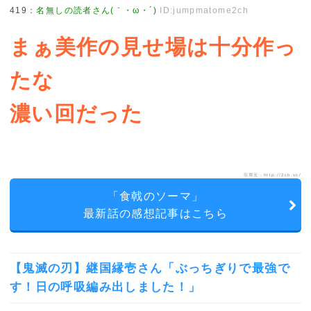
419
：
名無しの読者さん(｀・ω・´)
ID:jumpmatome2ch
まぁ美作の見せ場は十分作っ
たな
濃い回だった
引用元：http://2ch.sc/
「食戟のソーマ」
最新話の感想記事はこちら
【鬼滅の刃】継国縁壱さん「ぶっちぎりで最強で
す！日の呼吸編み出しました！」