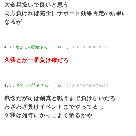
大金星扱いで良いと思う
両方負ければ完全にサポート効果否定の結果に
なるが
417
：
名無しの読者さん(｀・ω・´)
ID:jumpmatome2ch
久我とか一番負け確だろ
418
：
名無しの読者さん(｀・ω・´)
ID:jumpmatome2ch
残念だが司は創真と戦うまで負けないだろ
わざわざ負けイベントまでやってるし
久我は如何にかっこよく散るかや