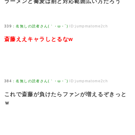
ラーメンと蕎麦は割と対応範囲広い方だろう
339
：
名無しの読者さん(｀・ω・´)
ID:jumpmatome2ch
斎藤ええキャラしとるなw
384
：
名無しの読者さん(｀・ω・´)
ID:jumpmatome2ch
これで斎藤が負けたらファンが増えるぞきっと
ｗ