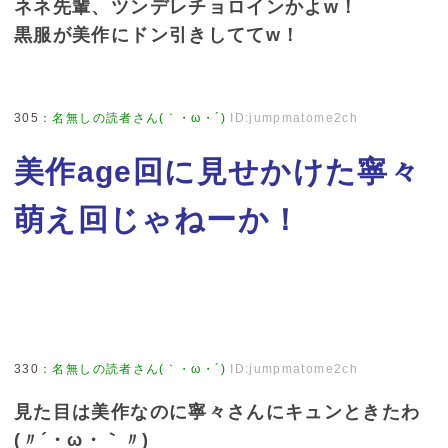
ネネ先輩、ツンデレチョロインかよw！
黒服が美作にドン引きしててw！
305
：
名無しの読者さん(｀・ω・´)
ID:jumpmatome2ch
美作age回に見せかけた寧々
萌え回じゃねーか！
330
：
名無しの読者さん(｀・ω・´)
ID:jumpmatome2ch
見た目は美作なのに寧々さんにキュンときたわ
(〃´・ω・｀〃)