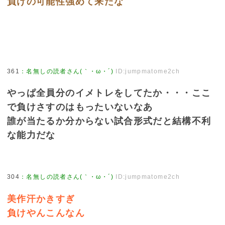
負けの可能性強めて来たな
361
：
名無しの読者さん(｀・ω・´)
ID:jumpmatome2ch
やっぱ全員分のイメトレをしてたか・・・ここ
で負けさすのはもったいないなあ
誰が当たるか分からない試合形式だと結構不利
な能力だな
304
：
名無しの読者さん(｀・ω・´)
ID:jumpmatome2ch
美作汗かきすぎ
負けやんこんなん