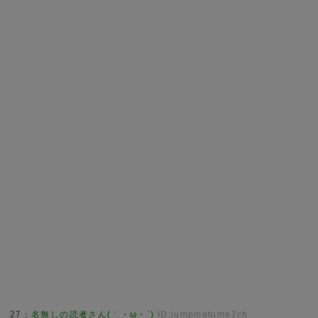
27
：
名無しの読者さん(｀・ω・´)
ID:jumpmatome2ch