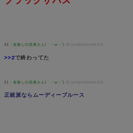
ブラックサバス
42
：
名無しの読者さん(｀・ω・´)
ID:jumpmatome2ch
>>2
で終わってた
21
：
名無しの読者さん(｀・ω・´)
ID:jumpmatome2ch
正統派ならムーディーブルース