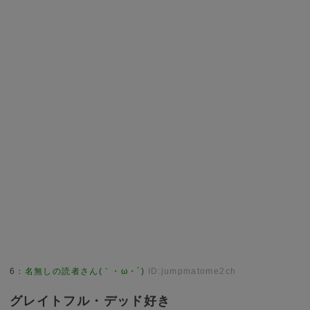
6
：
名無しの読者さん(｀・ω・´)
ID:jumpmatome2ch
グレイトフル・デッド好き