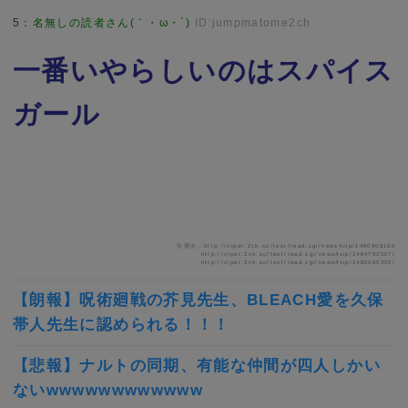
5
：
名無しの読者さん(｀・ω・´)
ID:jumpmatome2ch
一番いやらしいのはスパイス
ガール
引用元：http://viper.2ch.sc/test/read.cgi/news4vip/1480908190
http://viper.2ch.sc/test/read.cgi/news4vip/1484792507/
http://viper.2ch.sc/test/read.cgi/news4vip/1480065302/
【朗報】呪術廻戦の芥見先生、BLEACH愛を久保
帯人先生に認められる！！！
【悲報】ナルトの同期、有能な仲間が四人しかい
ないwwwwwwwwwwww