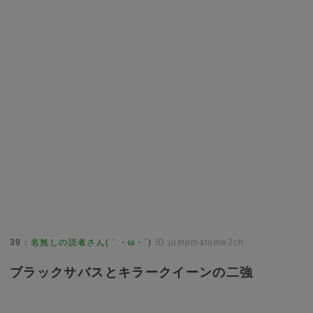
39
：
名無しの読者さん(｀・ω・´)
ID:jumpmatome2ch
ブラックサバスとキラークイーンの二強