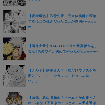
【呪術廻戦】乙骨先輩、完全体宿儺に匹敵
するほどの強さだったことが判明wwwww
w
【画像大量】NARUTOコラの最高傑作を、
なんJ民のワイが決めてやったぞwwwwww
【ナルト】綱手さん「下忍だけでサスケを
助けてこい！」シカマル「えっ……は
い。」
【画像】鳥山明先生「ネームとか面倒くさ
w いきなり下書きホイっとw」←天才過ぎ