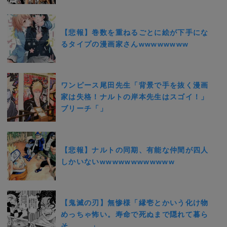
【悲報】巻数を重ねるごとに絵が下手にな
るタイプの漫画家さんwwwwwwww
ワンピース尾田先生「背景で手を抜く漫画
家は失格！ナルトの岸本先生はスゴイ！」
ブリーチ「」
【悲報】ナルトの同期、有能な仲間が四人
しかいないwwwwwwwwwwww
【鬼滅の刃】無惨様「縁壱とかいう化け物
めっちゃ怖い。寿命で死ぬまで隠れて暮ら
そ。。。」