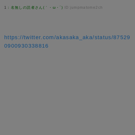
1
：
名無しの読者さん(｀・ω・´)
ID:jumpmatome2ch
https://twitter.com/akasaka_aka/status/87529
0900930338816