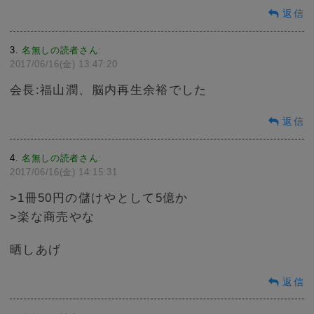
返信
3
名無しの読者さん
:
2017/06/16(金) 13:47:20
会長:福山潤、脳内再生余裕でした
返信
4
名無しの読者さん
:
2017/06/16(金) 14:15:31
>1冊50円の儲けやとして5億か
>楽な商売やな
晒しあげ
返信