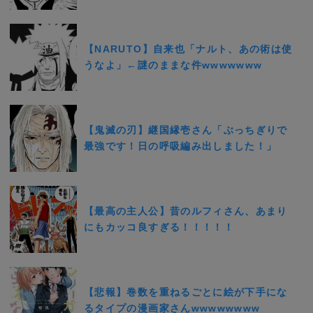
【NARUTO】自来也「ナルト、あの術は使
うなよ」←謎のままな件wwwwwww
【鬼滅の刃】継国縁壱さん「ぶっちぎりで
最強です！日の呼吸編み出しました！」
【最高の主人公】昔のルフィさん、あまり
にもカッコ良すぎる！！！！！
【悲報】巻数を重ねるごとに絵が下手にな
るタイプの漫画家さんwwwwwwww