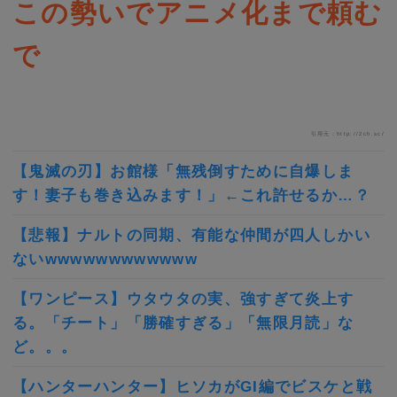
この勢いでアニメ化まで頼む
で
引用元：http://2ch.sc/
【鬼滅の刃】お館様「無残倒すために自爆しま
す！妻子も巻き込みます！」←これ許せるか…？
【悲報】ナルトの同期、有能な仲間が四人しかい
ないwwwwwwwwwwww
【ワンピース】ウタウタの実、強すぎて炎上す
る。「チート」「勝確すぎる」「無限月読」な
ど。。。
【ハンターハンター】ヒソカがGI編でビスケと戦