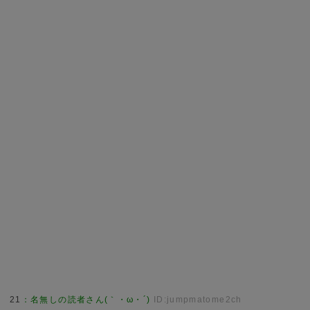
21
：
名無しの読者さん(｀・ω・´)
ID:jumpmatome2ch