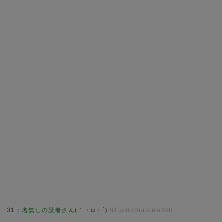
31
：
名無しの読者さん(｀・ω・´)
ID:jumpmatome2ch