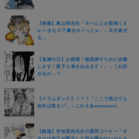
【画像】鳥山明先生「ネームとか面倒くさ
w いきなり下書きホイっとw」←天才過ぎ
る…
【鬼滅の刃】お館様「無残倒すために自爆
します！妻子も巻き込みます！」←これ許
せるか…？
【スラムダンク】？？？「ここで負けても
赤木は取るゾ」←これさあwwwwww
【銀魂】空知英秋先生の質問コーナー「オ
タクは自己が肥大して話を聞かないからキ