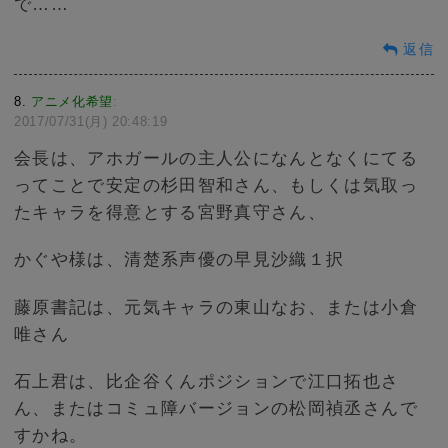
で……
返信
8
アニメ化希望
:
2017/07/31(月) 20:48:19
会長は、アホガールの主人公になんとなくにてる
ってことで安定の杉田智和さん、もしくは気取っ
たキャラを得意とする宮野真守さん、
かぐや様は、清楚系声優の早見沙織１択
藤原書記は、元気キャラの東山なお、または小倉
唯さん
石上君は、比企谷くんポジションで江口拓也さ
ん、またはコミュ障バージョンの松岡禎丞さんで
すかね。