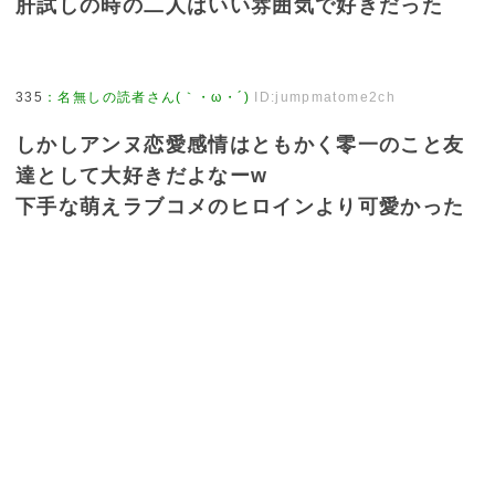
肝試しの時の二人はいい雰囲気で好きだった
335
：
名無しの読者さん(｀・ω・´)
ID:jumpmatome2ch
しかしアンヌ恋愛感情はともかく零一のこと友
達として大好きだよなーw
下手な萌えラブコメのヒロインより可愛かった