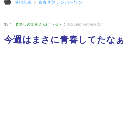
感想記事
>
青春兵器ナンバーワン
387
：
名無しの読者さん(｀・ω・´)
ID:jumpmatome2ch
今週はまさに青春してたなぁ