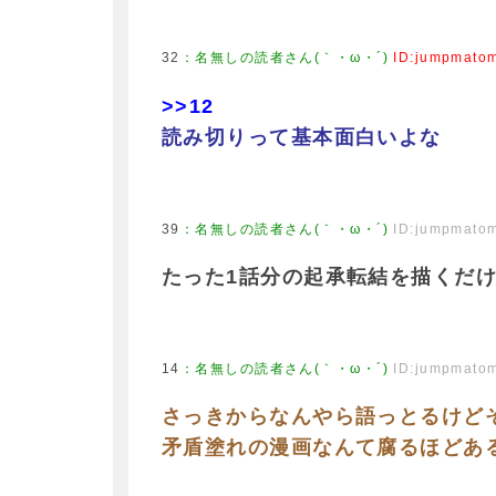
32
：
名無しの読者さん(｀・ω・´)
ID:jumpmato
>>12
読み切りって基本面白いよな
39
：
名無しの読者さん(｀・ω・´)
ID:jumpmato
たった1話分の起承転結を描くだ
14
：
名無しの読者さん(｀・ω・´)
ID:jumpmato
さっきからなんやら語っとるけど
矛盾塗れの漫画なんて腐るほどあ