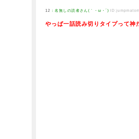
12
：
名無しの読者さん(｀・ω・´)
ID:jumpmato
やっぱ一話読み切りタイプって神