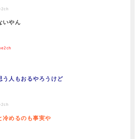
e2ch
ないやん
me2ch
思う人もおるやろうけど
e2ch
と冷めるのも事実や