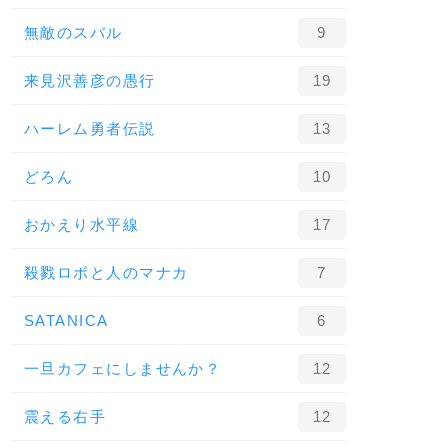
無敵のスバル
9
来見沢善彦の愚行
19
ハーレム勇者伝説
13
どろん
10
おかえり水平線
17
殺戮ロボと人のマナカ
7
SATANICA
6
一旦カフェにしませんか？
12
震える右手
12