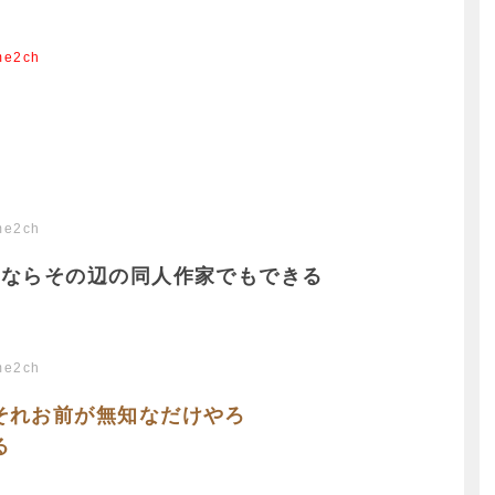
me2ch
me2ch
けならその辺の同人作家でもできる
me2ch
それお前が無知なだけやろ
る