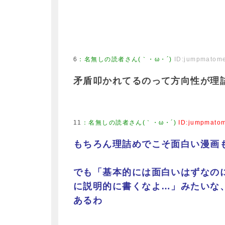
6
：
名無しの読者さん(｀・ω・´)
ID:jumpmatom
矛盾叩かれてるのって方向性が理
11
：
名無しの読者さん(｀・ω・´)
ID:jumpmato
もちろん理詰めでこそ面白い漫画
でも「基本的には面白いはずなの
に説明的に書くなよ…」みたいな
あるわ