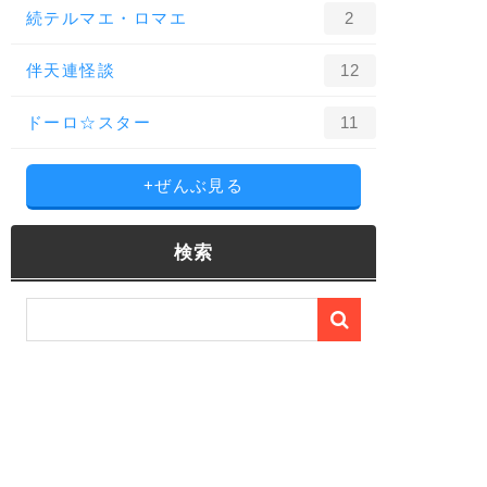
続テルマエ・ロマエ
2
伴天連怪談
12
ドーロ☆スター
11
+ぜんぶ見る
検索