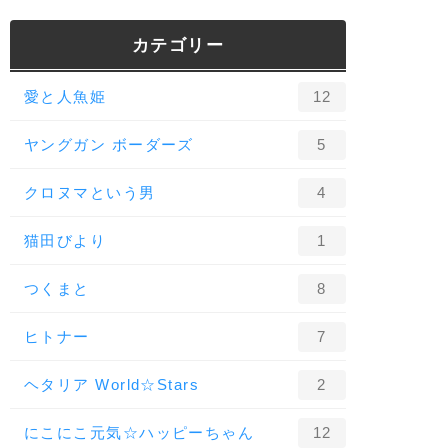
カテゴリー
愛と人魚姫
12
ヤングガン ボーダーズ
5
クロヌマという男
4
猫田びより
1
つくまと
8
ヒトナー
7
ヘタリア World☆Stars
2
にこにこ元気☆ハッピーちゃん
12