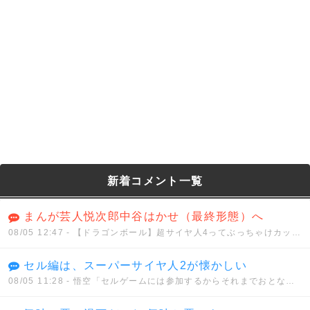
新着コメント一覧
まんが芸人悦次郎中谷はかせ（最終形態）へ
08/05 12:47
- 【ドラゴンボール】超サイヤ人4ってぶっちゃけカッコイイと思う？？？
セル編は、スーパーサイヤ人2が懐かしい
08/05 11:28
- 悟空「セルゲームには参加するからそれまでおとなしくしてろ」セル「うん、わかった」