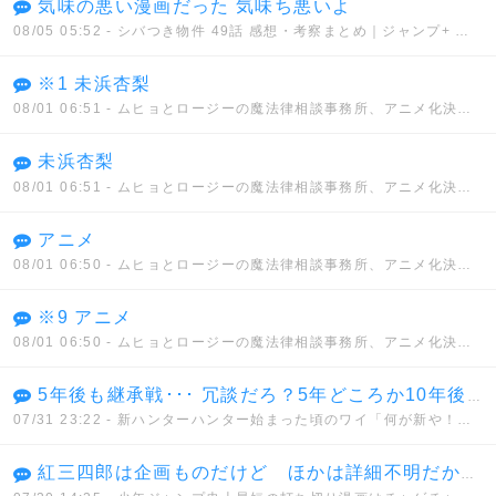
気味の悪い漫画だった 気味ち悪いよ
08/05 05:52
- シバつき物件 49話 感想・考察まとめ｜ジャンプ+ 大森えす 【読者の反応】
※1 未浜杏梨
08/01 06:51
- ムヒョとロージーの魔法律相談事務所、アニメ化決定！！
未浜杏梨
08/01 06:51
- ムヒョとロージーの魔法律相談事務所、アニメ化決定！！
アニメ
08/01 06:50
- ムヒョとロージーの魔法律相談事務所、アニメ化決定！！
※9 アニメ
08/01 06:50
- ムヒョとロージーの魔法律相談事務所、アニメ化決定！！
5年後も継承戦･･･ 冗談だろ？5年どころか10年後も継承戦だぜ･･･
07/31 23:22
- 新ハンターハンター始まった頃のワイ「何が新や！何もかもクソやんけ」→
紅三四郎は企画ものだけど ほかは詳細不明だから間違いでもない 通常打ち切りとはっきりしてるものではセコンド(6週)が最短