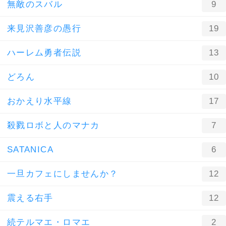
無敵のスバル
9
来見沢善彦の愚行
19
ハーレム勇者伝説
13
どろん
10
おかえり水平線
17
殺戮ロボと人のマナカ
7
SATANICA
6
一旦カフェにしませんか？
12
震える右手
12
続テルマエ・ロマエ
2