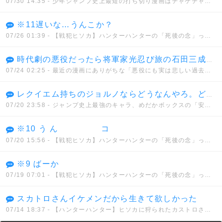
07/30 14:35
- 少年ジャンプ史上最短の打ち切り漫画はチャゲチャとかいうデマwwwww
※11遅いな…うんこか？
07/26 01:39
- 【戦犯ヒソカ】ハンターハンターの「死後の念」って正直設定ミスだよな？
時代劇の悪役だったら将軍家光忍び旅の石田三成の娘で徳川に復讐しようとしてた 五十鈴とか悪代官とはノリが違い過ぎて何だかなって感じだった
07/24 02:25
- 最近の漫画にありがちな「悪役にも実は悲しい過去があったんだ」的なヤツどう思う？
レクイエム持ちのジョルノならどうなんやろ。どんな能力を持とうと真実に到達できないでなんとか、、、
07/20 23:58
- ジャンプ史上最強のキャラ、めだかボックスの「安心院なじみ」に決まってしまう。。。
※10 う ん コ
07/20 15:56
- 【戦犯ヒソカ】ハンターハンターの「死後の念」って正直設定ミスだよな？
※9 ばーか
07/19 07:01
- 【戦犯ヒソカ】ハンターハンターの「死後の念」って正直設定ミスだよな？
スカトロさんイケメンだから生きて欲しかった
07/14 18:37
- 【ハンターハンター】ヒソカに狩られたカストロさん、読み返して見るとメチャクチャ強い！！