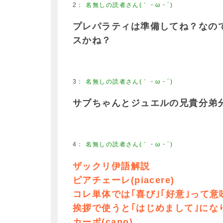
2
：
名無しの読者さん(｀・ω・´)
プレパラティは準備してね？なの
スかね？
3
：
名無しの読者さん(｀・ω・´)
サブちゃんとジュエルの兄貴分弟
4
：
名無しの読者さん(｀・ω・´)
ザックリ伊語解説
ピアチェーレ(piacere)
コレ単体では｢喜び｣｢好意｣って意
挨拶で使うと｢はじめまして｣にな
カーポ(capo)