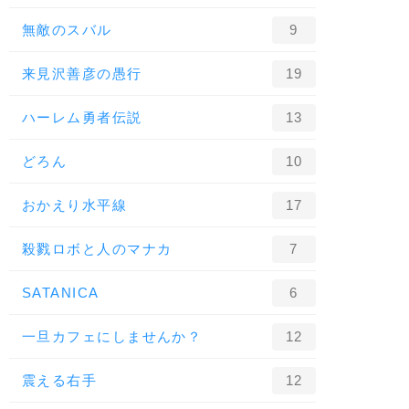
無敵のスバル
9
来見沢善彦の愚行
19
ハーレム勇者伝説
13
どろん
10
おかえり水平線
17
殺戮ロボと人のマナカ
7
SATANICA
6
一旦カフェにしませんか？
12
震える右手
12