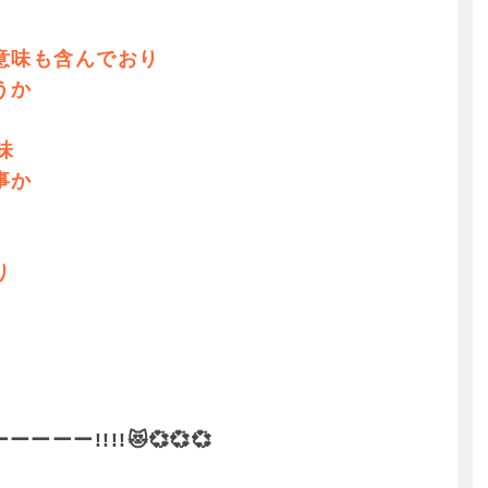
意味も含んでおり
うか
味
事か
り
ー!!!!😻💞💞💞