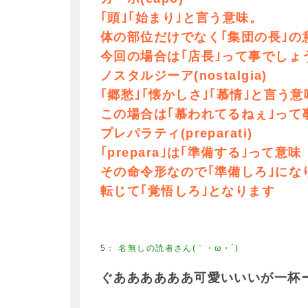
｢頭｣｢始まり｣と言う意味。
体の部位だけでなく｢集団の長｣の
今回の場合は｢店長｣って事でしょ
ノスタルジーア(nostalgia)
｢郷愁｣｢懐かしさ｣｢慕情｣と言う意
この場合は｢慕われてるねぇ｣って
プレパラティ(preparati)
｢prepara｣は｢準備する｣って意味
その命令形なので｢準備しろ｣にな
転じて｢覚悟しろ｣となります
5
：
名無しの読者さん(｀・ω・´)
ぐああああああ可愛いいいが一杯ーーーー