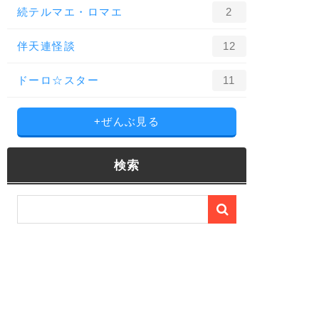
続テルマエ・ロマエ
2
伴天連怪談
12
ドーロ☆スター
11
+ぜんぶ見る
検索