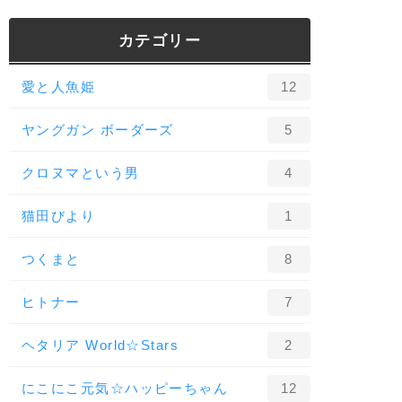
カテゴリー
愛と人魚姫
12
ヤングガン ボーダーズ
5
クロヌマという男
4
猫田びより
1
つくまと
8
ヒトナー
7
ヘタリア World☆Stars
2
にこにこ元気☆ハッピーちゃん
12