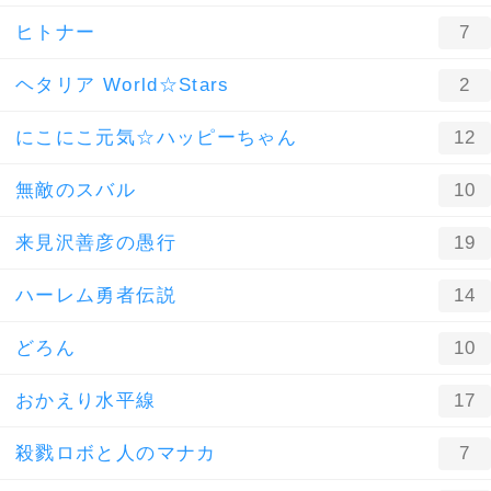
ヒトナー
7
ヘタリア World☆Stars
2
にこにこ元気☆ハッピーちゃん
12
無敵のスバル
10
来見沢善彦の愚行
19
ハーレム勇者伝説
14
どろん
10
おかえり水平線
17
殺戮ロボと人のマナカ
7