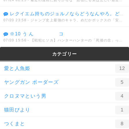
レクイエム持ちのジョルノならどうなんやろ。どんな能力を持とうと真実に到達できないでなんとか、、、
07/20 23:58
- ジャンプ史上最強のキャラ、めだかボックスの「安心院なじみ」に決まってしまう。。。
※10 う ん コ
07/20 15:56
- 【戦犯ヒソカ】ハンターハンターの「死後の念」って正直設定ミスだよな？
カテゴリー
愛と人魚姫
12
ヤングガン ボーダーズ
5
クロヌマという男
4
猫田びより
1
つくまと
8