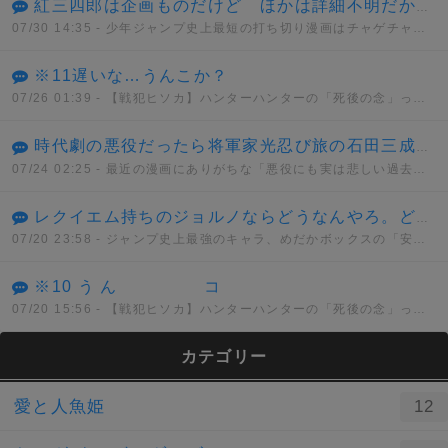
紅三四郎は企画ものだけど ほかは詳細不明だから間違いでもない 通常打ち切りとはっきりしてるものではセコンド(6週)が最短
07/30 14:35
- 少年ジャンプ史上最短の打ち切り漫画はチャゲチャとかいうデマwwwww
※11遅いな…うんこか？
07/26 01:39
- 【戦犯ヒソカ】ハンターハンターの「死後の念」って正直設定ミスだよな？
時代劇の悪役だったら将軍家光忍び旅の石田三成の娘で徳川に復讐しようとしてた 五十鈴とか悪代官とはノリが違い過ぎて何だかなって感じだった
07/24 02:25
- 最近の漫画にありがちな「悪役にも実は悲しい過去があったんだ」的なヤツどう思う？
レクイエム持ちのジョルノならどうなんやろ。どんな能力を持とうと真実に到達できないでなんとか、、、
07/20 23:58
- ジャンプ史上最強のキャラ、めだかボックスの「安心院なじみ」に決まってしまう。。。
※10 う ん コ
07/20 15:56
- 【戦犯ヒソカ】ハンターハンターの「死後の念」って正直設定ミスだよな？
カテゴリー
愛と人魚姫
12