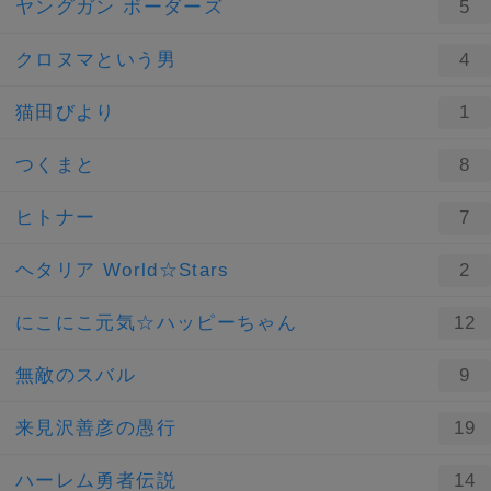
ヤングガン ボーダーズ
5
クロヌマという男
4
猫田びより
1
つくまと
8
ヒトナー
7
ヘタリア World☆Stars
2
にこにこ元気☆ハッピーちゃん
12
無敵のスバル
9
来見沢善彦の愚行
19
ハーレム勇者伝説
14