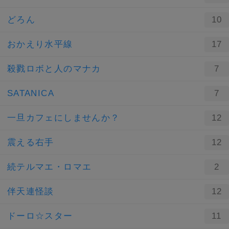
どろん
10
おかえり水平線
17
殺戮ロボと人のマナカ
7
SATANICA
7
一旦カフェにしませんか？
12
震える右手
12
続テルマエ・ロマエ
2
伴天連怪談
12
ドーロ☆スター
11