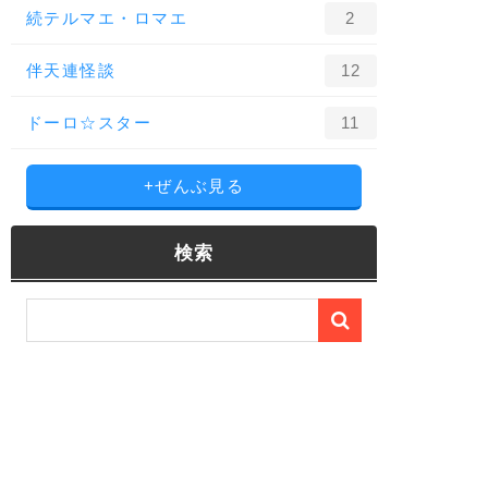
続テルマエ・ロマエ
2
伴天連怪談
12
ドーロ☆スター
11
+ぜんぶ見る
検索