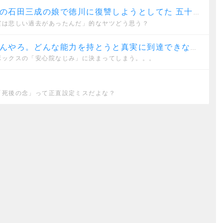
讐しようとしてた 五十鈴とか悪代官とはノリが違い過ぎて何だかなって感じだった
実は悲しい過去があったんだ」的なヤツどう思う？
どんな能力を持とうと真実に到達できないでなんとか、、、
ボックスの「安心院なじみ」に決まってしまう。。。
「死後の念」って正直設定ミスだよな？