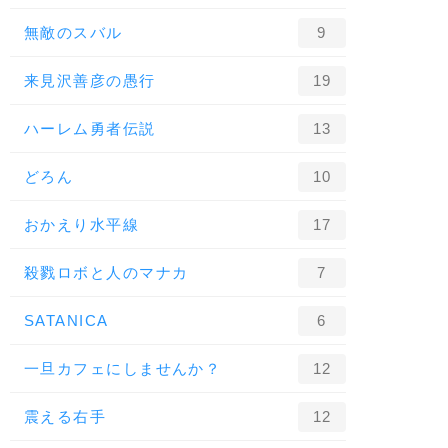
無敵のスバル
9
来見沢善彦の愚行
19
ハーレム勇者伝説
13
どろん
10
おかえり水平線
17
殺戮ロボと人のマナカ
7
SATANICA
6
一旦カフェにしませんか？
12
震える右手
12