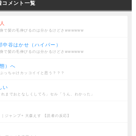
着コメント一覧
人
身で髪の毛伸びるのは分かるけどさwwwwww
郎中谷はかせ（ハイパー）
身で髪の毛伸びるのは分かるけどさwwwwww
態）へ
てぶっちゃけカッコイイと思う？？？
しい
それまでおとなしくしてろ」セル「うん、わかった」
め｜ジャンプ+ 大森えす 【読者の反応】