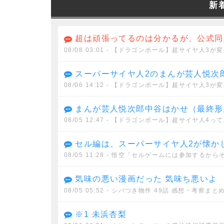
新
超は頑張ってるのは分かるが、公式同
08/08 03:01
- 【ドラゴンボール】超サイヤ人3が変
スーパーサイヤ人2のまんが芸人悦次
08/06 14:12
- 【ドラゴンボール】超サイヤ人3が変
まんが芸人悦次郎中谷はかせ（最終形
08/05 12:47
- 【ドラゴンボール】超サイヤ人4っ
セル編は、スーパーサイヤ人2が懐か
08/05 11:28
- 悟空「セルゲームには参加するから
気味の悪い漫画だった 気味ち悪いよ
08/05 05:52
- シバつき物件 49話 感想・考察まと
※1 未浜杏梨