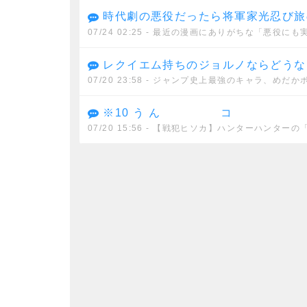
時代劇の悪役だったら将軍家光忍び旅の石田三成の娘で徳川に復
07/24 02:25
- 最近の漫画にありがちな「悪役にも
レクイエム持ちのジョルノならどうなんやろ。
07/20 23:58
- ジャンプ史上最強のキャラ、めだか
※10 う ん コ
07/20 15:56
- 【戦犯ヒソカ】ハンターハンターの