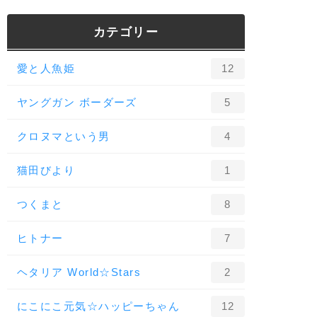
カテゴリー
愛と人魚姫
12
ヤングガン ボーダーズ
5
クロヌマという男
4
猫田びより
1
つくまと
8
ヒトナー
7
ヘタリア World☆Stars
2
にこにこ元気☆ハッピーちゃん
12