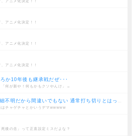
所、アニメ化決定！！
所、アニメ化決定！！
所、アニメ化決定！！
所、アニメ化決定！！
ころか10年後も継承戦だぜ･･･
イ「何が新や！何もかもクソやんけ」→
でもない 通常打ち切りとはっきりしてるものではセコンド(6週)が最短
画はチャゲチャとかいうデマwwwww
「死後の念」って正直設定ミスだよな？